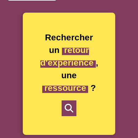
Améliorer la connaissance
Mieux connaître l'écologie des pollinisateurs
Besoins
M'informer
M'inspirer
Agir
Former et me former
Financer mes projets
Sensibiliser, mobiliser
Rechercher
un
retour