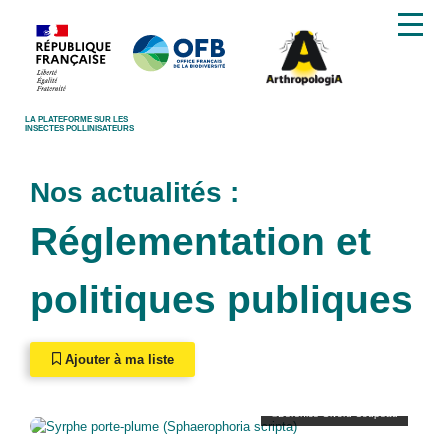
LA PLATEFORME SUR LES
INSECTES POLLINISATEURS
Nos actualités :
Réglementation et
politiques publiques
Ajouter à ma liste
©Bérénice Givord-Coupeau