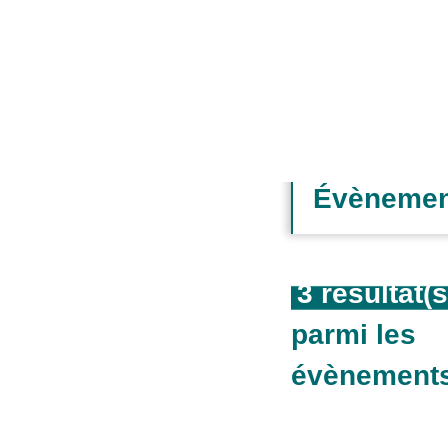
Rhône-Alpes
Évènemen
3 résultat(s
parmi les
évènement