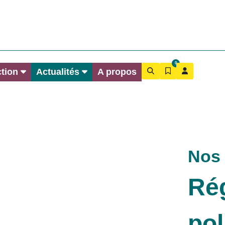
0
ction
Actualités
A propos
©Gaëlle Sobczyk Moran
Nos 
Rég
pol