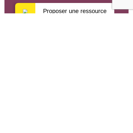
Proposer une ressource
Proposer un évènement
Proposer un retour
d'expérience
Retour aux évènements