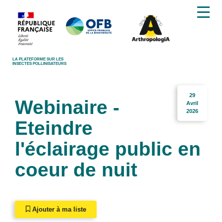
LA PLATEFORME SUR LES
INSECTES POLLINISATEURS
29
Webinaire -
Avril
2026
Eteindre
l'éclairage public en
coeur de nuit
Ajouter à ma liste