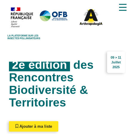
LA PLATEFORME SUR LES
INSECTES POLLINISATEURS
09 > 11
2e édition
des
Juillet
2025
Rencontres
Biodiversité &
Territoires
Ajouter à ma liste